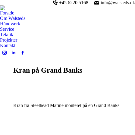
+45 6220 5168
info@walsteds.dk
Forside
Om Walsteds
Håndværk
Service
Teknik
Projekter
Kontakt
Instagram
Linkedin
Facebook
page
page
page
opens
opens
opens
Kran på Grand Banks
in
in
in
new
new
new
window
window
window
Kran fra Steelhead Marine monteret på en Grand Banks